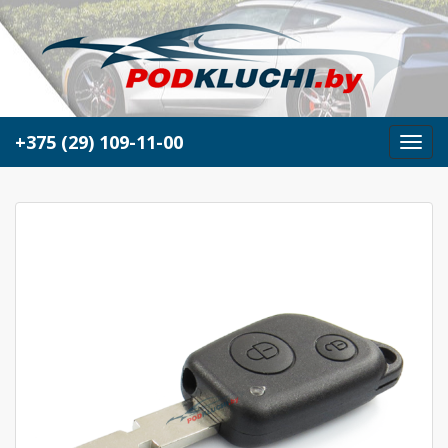
+375 (29) 109-11-00
М
е
н
ю