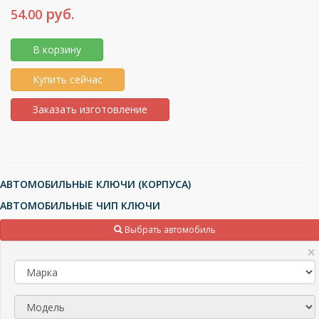
руб.
54.00
В корзину
Купить сейчас
Заказать изготовление
АВТОМОБИЛЬНЫЕ КЛЮЧИ (КОРПУСА)
АВТОМОБИЛЬНЫЕ ЧИП КЛЮЧИ
ТРАНСПОНДЕРЫ (ЧИПЫ), МИКРОСХЕМЫ
Выбрать автомобиль
ПУЛЬТЫ ДЛЯ ШЛАГБАУМОВ И ВОРОТ
×