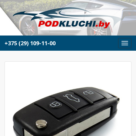
+375 (29) 109-11-00
М
е
н
ю