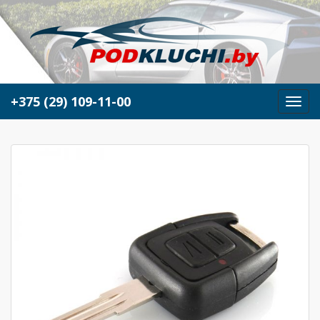
+375 (29) 109-11-00
М
е
н
ю