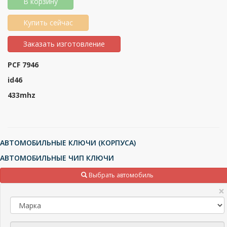
В корзину
Купить сейчас
Заказать изготовление
PCF 7946
id46
433mhz
АВТОМОБИЛЬНЫЕ КЛЮЧИ (КОРПУСА)
АВТОМОБИЛЬНЫЕ ЧИП КЛЮЧИ
ТРАНСПОНДЕРЫ (ЧИПЫ), МИКРОСХЕМЫ
Выбрать автомобиль
ПУЛЬТЫ ДЛЯ ШЛАГБАУМОВ И ВОРОТ
×