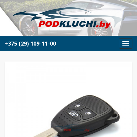
+375 (29) 109-11-00
М
е
н
ю