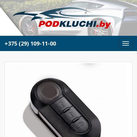
+375 (29) 109-11-00
М
е
н
ю