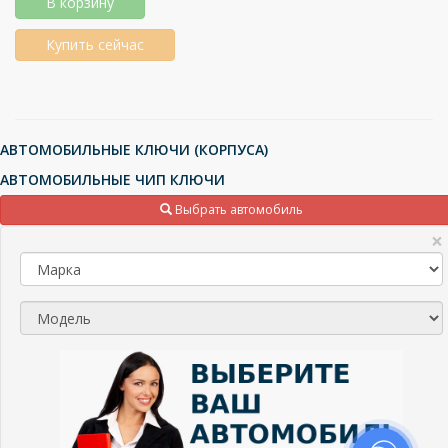
В корзину
Купить сейчас
АВТОМОБИЛЬНЫЕ КЛЮЧИ (КОРПУСА)
АВТОМОБИЛЬНЫЕ ЧИП КЛЮЧИ
ТРАНСПОНДЕРЫ (ЧИПЫ), МИКРОСХЕМЫ
Выбрать автомобиль
×
ПУЛЬТЫ ДЛЯ ШЛАГБАУМОВ И ВОРОТ
+375 (29) 109-11-00
ИП Сакович П.К., УНП: 1903373346