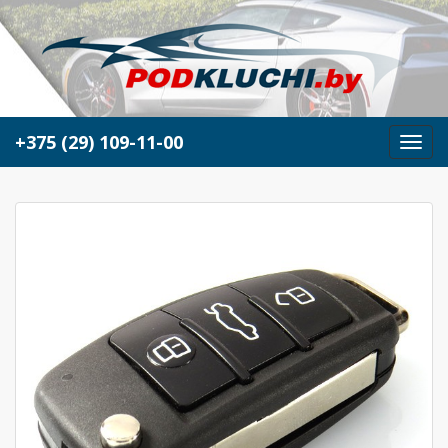
+375 (29) 109-11-00
М
е
н
ю