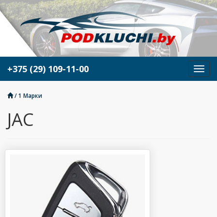
+375 (29) 109-11-00
М
е
н
/
1 Марки
ю
JAC